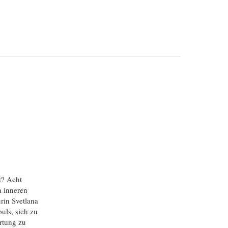
t? Acht
n inneren
rin Svetlana
uls, sich zu
rtung zu