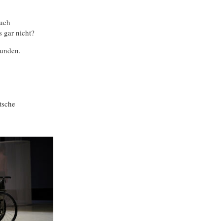
auch
 gar nicht?
funden.
tsche