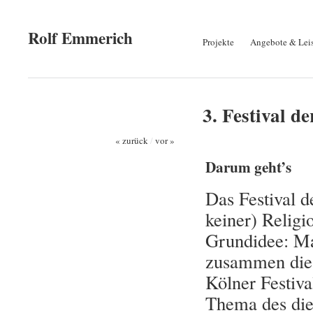
Rolf Emmerich
Projekte
Angebote & Lei
3. Festival d
« zurück
/
vor »
Darum geht’s
Das Festival d
keiner) Relig
Grundidee: Ma
zusammen die r
Kölner Festiva
Thema des die